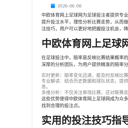
2026-06-08
中欧体育网上足球网为足球投注者提供专
提升投注水平，理性分析比赛走势，从而
注技巧，用户可以更好地把握投注机会，
中欧体育网上足球
在足球投注中，赔率是反映比赛结果概率
深厚的分析团队，为用户提供精准的赔率
实时更新：赔率变化迅速，能及时反映比
专业解读：结合历史数据和球队状态，提
息。
多维分析：不仅关注单场比赛，还对联赛
这些优势使得中欧体育网上足球网成为众
找到合理的投注点。
实用的投注技巧指