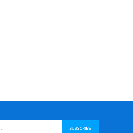
SUBSCRIBE