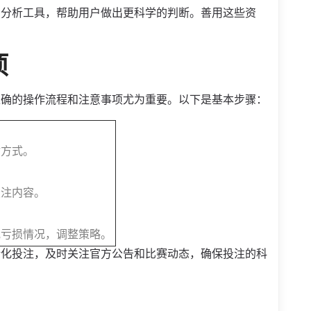
和分析工具，帮助用户做出更科学的判断。善用这些资
项
正确的操作流程和注意事项尤为重要。以下是基本步骤：
付方式。
。
投注内容。
或亏损情况，调整策略。
绪化投注，及时关注官方公告和比赛动态，确保投注的科