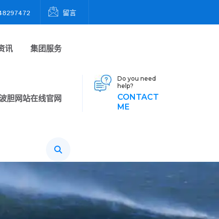
8297472
留言
资讯
集团服务
Do you need
help?
CONTACT
波胆网站在线官网
ME