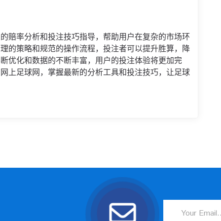
业的赔率分析和投注技巧指导，帮助用户在复杂的市场环
合理的策略和规范的操作流程，投注者可以提升胜算，降
不断优化和数据的不断丰富，用户的投注体验将更加完
育网上足球网，掌握最新的分析工具和投注技巧，让足球