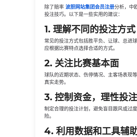
除了赔率
波胆网站集团会员注册
分析，中
投注技巧。以下是一些实用的建议：
1. 理解不同的投注方式
常见的投注方式包括胜平负、让球、总进
应根据比赛特点选择合适的方式。
2. 关注比赛基本面
球队的近期状态、伤停情况、主客场表现
真实走势。
3. 控制资金，理性投
制定合理的投注计划，避免盲目跟风或过度
险。
4. 利用数据和工具辅