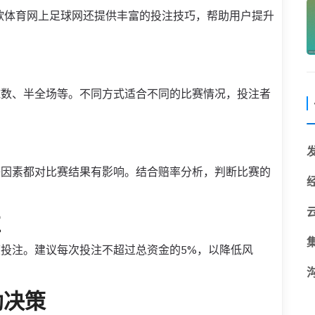
欧体育网上足球网还提供丰富的投注技巧，帮助用户提升
球数、半全场等。不同方式适合不同的比赛情况，投注者
等因素都对比赛结果有影响。结合赔率分析，判断比赛的
注
投注。建议每次投注不超过总资金的5%，以降低风
助决策