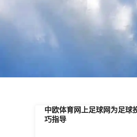
中欧体育网上足球网为足球
巧指导