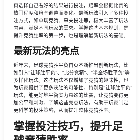
页选择自己看好的结果进行投注，赔率会根据比赛的
热门程度和赔率调整而变化。最新玩法引入了多种投
注方式，如单场竞猜、串关投注等，极大丰富了玩法
内容，满足不同玩家的需求。掌握这些基本规则，是
提升竞猜胜率的第一步，也是理解最新玩法的基础。
最新玩法的亮点
近年来，足球竟猜胜平负首页不断推出创新玩法，比
如引入“让球胜平负”、“比分竞猜”、“半全场胜平负”等
多样化玩法。这些玩法不仅增加了竞猜的趣味性，也
为玩家提供了更多获胜的可能性。特别是“让球胜平负”
玩法，能更好地平衡实力悬殊的比赛，让竞猜变得更
加公平和刺激。了解这些亮点玩法，有助于玩家制定
更科学的投注策略，从而提升整体竞猜胜率。
掌握投注技巧，提升足