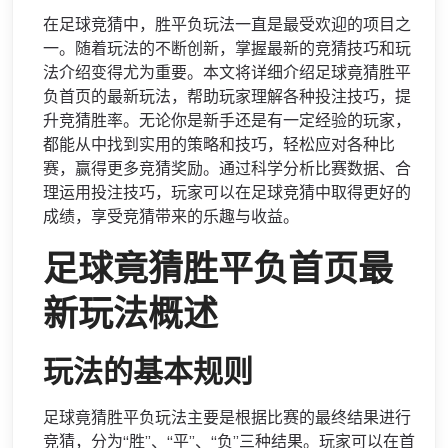
在足球竞猜中，胜平负玩法一直是最受欢迎的项目之
一。随着玩法的不断创新，掌握最新的竞猜技巧和玩
法介绍变得尤为重要。本文将详细介绍足球竟猜胜平
负首页的最新玩法，帮助玩家理解各种投注技巧，提
升竞猜胜率。无论你是新手还是有一定经验的玩家，
都能从中找到实用的策略和技巧，轻松应对各种比
赛，赢得更多竞猜奖励。通过科学分析比赛数据、合
理运用投注技巧，玩家可以在足球竞猜中取得更好的
成绩，享受竞猜带来的乐趣与收益。
足球竟猜胜平负首页最
新玩法概述
玩法的基本规则
足球竟猜胜平负玩法主要是根据比赛的最终结果进行
竞猜，分为“胜”、“平”、“负”三种结果。玩家可以在首